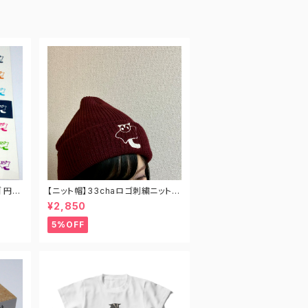
ゴ 円形
【ニット帽】33chaロゴ刺繍ニット帽
（全4色）
¥2,850
5%OFF