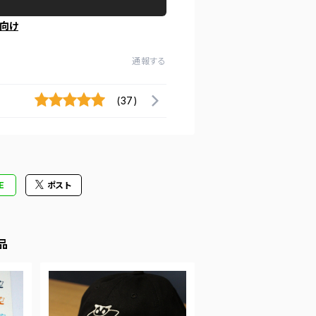
向け
通報する
(37)
E
ポスト
品