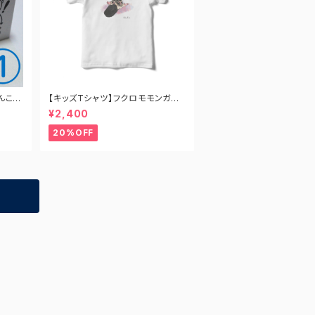
んこ
【キッズTシャツ】フクロモモンガの
ミミ店長 おすわりver.
¥2,400
20%OFF