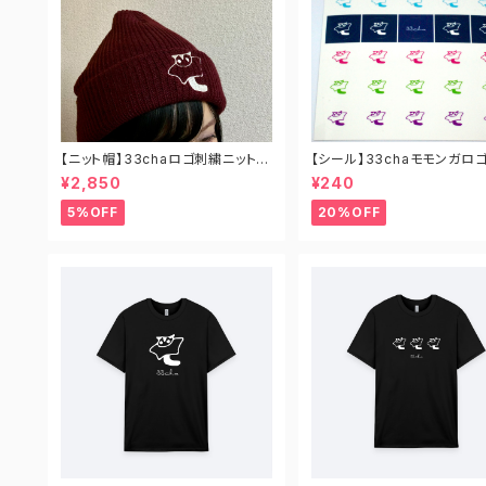
【ニット帽】33chaロゴ刺繍ニット帽
【シール】33chaモモンガロ
（全4色）
クリアシール
¥2,850
¥240
5%OFF
20%OFF