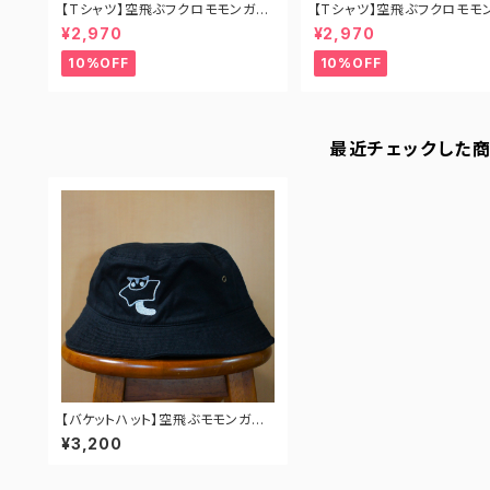
【Tシャツ】空飛ぶフクロモモンガ
【Tシャツ】空飛ぶフクロモモ
《ブラック×白ロゴ》
び《ブラック×白ロゴ》
¥2,970
¥2,970
10%OFF
10%OFF
最近チェックした
【バケットハット】空飛ぶモモンガ刺
繍
¥3,200