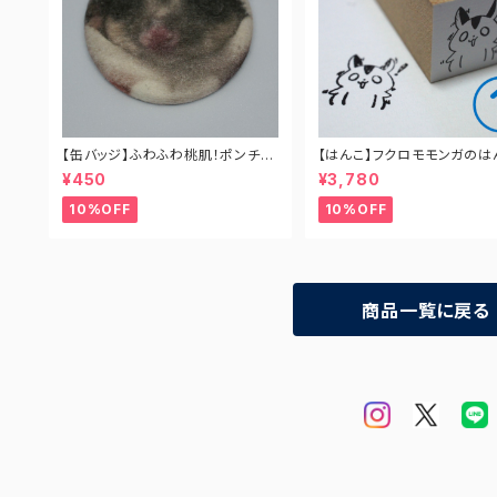
【缶バッジ】ふわふわ桃肌！ポンチョ
【はんこ】フクロモモンガのは
を被ったミミ店長
（全8種コンプリートセット）
¥450
¥3,780
10%OFF
10%OFF
商品一覧に戻る