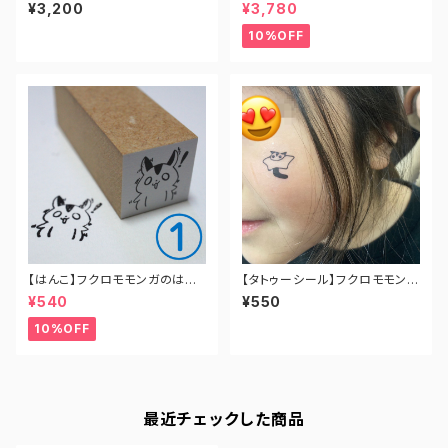
※受注生産品
こ（全8種コンプリートセット）
¥3,200
¥3,780
10%OFF
【はんこ】フクロモモンガのはん
【タトゥーシール】フクロモモンガ
こ（全8種）
イラスト&ロゴ（B7サイズ）
¥540
¥550
10%OFF
最近チェックした商品