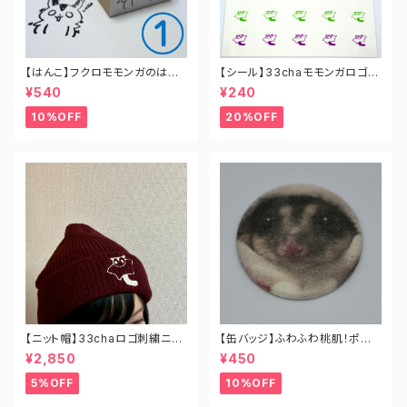
【はんこ】フクロモモンガのはん
【シール】33chaモモンガロゴ
こ（全8種）
円形クリアシール
¥540
¥240
10%OFF
20%OFF
【ニット帽】33chaロゴ刺繍ニッ
【缶バッジ】ふわふわ桃肌！ポン
ト帽（全4色）
チョを被ったミミ店長
¥2,850
¥450
5%OFF
10%OFF