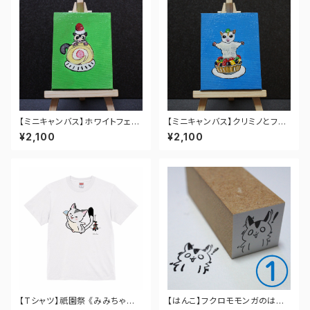
【ミニキャンバス】ホワイトフェイ
【ミニキャンバス】クリミノとフル
スとロールケーキ by あにまる
ーツタルト by あにまるかふぇ
¥2,100
¥2,100
かふぇ
【Tシャツ】祇園祭 《みみちゃ鉾》
【はんこ】フクロモモンガのはん