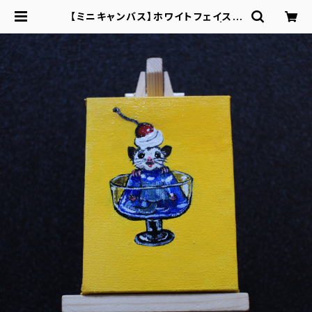
【ミニキャンバス】ホワイトフェイスと
青いゼリー by あにまるかふぇ | 33
cha オンラインストア｜みみちゃ